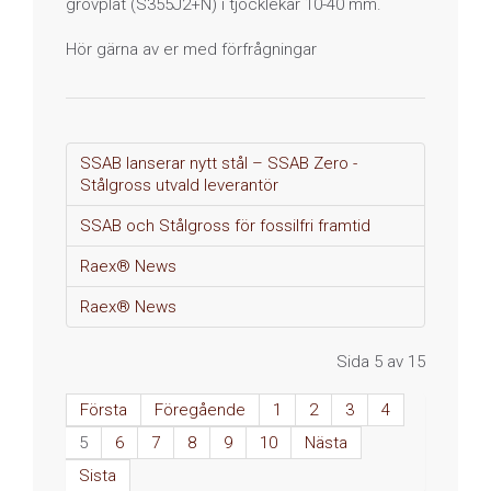
grovplåt (S355J2+N) i tjocklekar 10-40 mm.
Hör gärna av er med förfrågningar
SSAB lanserar nytt stål – SSAB Zero -
Stålgross utvald leverantör
SSAB och Stålgross för fossilfri framtid
Raex® News
Raex® News
Sida 5 av 15
Första
Föregående
1
2
3
4
5
6
7
8
9
10
Nästa
Sista