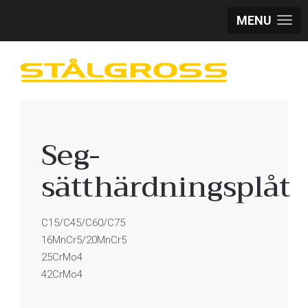
MENU
Seg-
sätthärdningsplåt
C15/C45/C60/C75
16MnCr5/20MnCr5
25CrMo4
42CrMo4