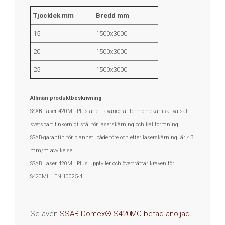
Tjocklek mm
Bredd mm
15
1500x3000
20
1500x3000
25
1500x3000
Allmän produktbeskrivning
SSAB Laser 420ML Plus är ett avancerat termomekaniskt valsat
svetsbart finkornigt stål för laserskärning och kallformning.
SSAB-garantin för planhet,
både före och efter laserskärning, är ≤ 3
mm/m avvikelse.
SSAB Laser 420ML Plus uppfyller och överträffar kraven för
S420ML i EN 10025-4.
Se även
SSAB Domex® S420MC betad anoljad